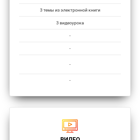
3 темы из электронной книги
3 видеоурока
-
-
-
-
ВИДЕО