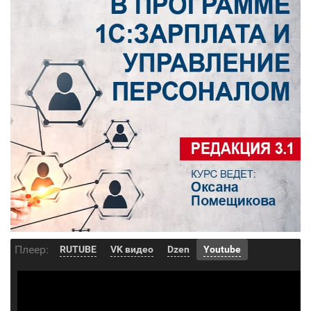
Плеер:
RUTUBE
VK видео
Dzen
Youtube