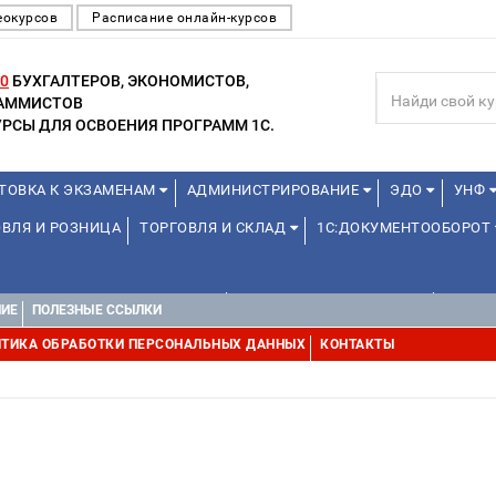
еокурсов
Расписание онлайн-курсов
0
БУХГАЛТЕРОВ, ЭКОНОМИСТОВ,
РАММИСТОВ
РСЫ ДЛЯ ОСВОЕНИЯ ПРОГРАММ 1С.
ТОВКА К ЭКЗАМЕНАМ
АДМИНИСТРИРОВАНИЕ
ЭДО
УНФ
ВЛЯ И РОЗНИЦА
ТОРГОВЛЯ И СКЛАД
1С:ДОКУМЕНТООБОРОТ
1С:УПРАВЛЕНИЕ ХОЛДИНГОМ
УПРАВЛЕНИЕ ПРОЕКТАМИ
УПРАВ
НИЕ
ПОЛЕЗНЫЕ ССЫЛКИ
ТИКА ОБРАБОТКИ ПЕРСОНАЛЬНЫХ ДАННЫХ
КОНТАКТЫ