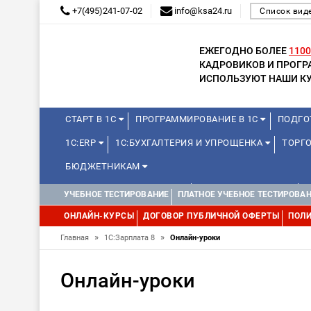
+7(495)241-07-02
info@ksa24.ru
Список вид
ЕЖЕГОДНО БОЛЕЕ
1100
КАДРОВИКОВ И ПРОГ
ИСПОЛЬЗУЮТ НАШИ КУ
СТАРТ В 1С
ПРОГРАММИРОВАНИЕ В 1С
ПОДГО
1С:ERP
1С:БУХГАЛТЕРИЯ И УПРОЩЕНКА
ТОРГО
БЮДЖЕТНИКАМ
КУРСЫ ДЛЯ ШКОЛЬНИКОВ
ДЛЯ ШКОЛЬНИКОВ
УЧЕБНОЕ ТЕСТИРОВАНИЕ
ПЛАТНОЕ УЧЕБНОЕ ТЕСТИРОВА
WEB, JAVA И ANDROID
ОНЛАЙН-КУРСЫ
ДОГОВОР ПУБЛИЧНОЙ ОФЕРТЫ
ПОЛИ
»
»
Главная
1С:Зарплата 8
Онлайн-уроки
Онлайн-уроки