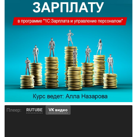
Плеер:
RUTUBE
VK видео