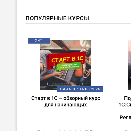
ПОПУЛЯРНЫЕ КУРСЫ
ХИТ!
08.2026
НАЧАЛО:
14.08.2026
ление
Старт в 1С – обзорный курс
По
для начинающих
1С:С
Рег