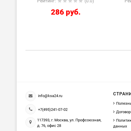
0.0)
Рейтинг
:
(0.0)
Ре
286 руб.
СТРАН
info@ksa24.ru
Полезн
+7(495)241-07-02
Договор
117393, г. Москва, ул. Профсоюзная,
Политик
д. 76, офис 28
данных