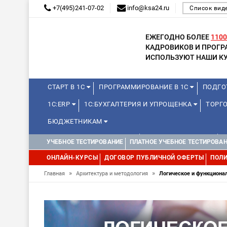
+7(495)241-07-02
info@ksa24.ru
Список вид
ЕЖЕГОДНО БОЛЕЕ
1100
КАДРОВИКОВ И ПРОГ
ИСПОЛЬЗУЮТ НАШИ КУ
СТАРТ В 1С
ПРОГРАММИРОВАНИЕ В 1С
ПОДГО
1С:ERP
1С:БУХГАЛТЕРИЯ И УПРОЩЕНКА
ТОРГО
БЮДЖЕТНИКАМ
КУРСЫ ДЛЯ ШКОЛЬНИКОВ
ДЛЯ ШКОЛЬНИКОВ
УЧЕБНОЕ ТЕСТИРОВАНИЕ
ПЛАТНОЕ УЧЕБНОЕ ТЕСТИРОВА
WEB, JAVA И ANDROID
ОНЛАЙН-КУРСЫ
ДОГОВОР ПУБЛИЧНОЙ ОФЕРТЫ
ПОЛИ
»
»
Главная
Архитектура и методология
Логическое и функциона