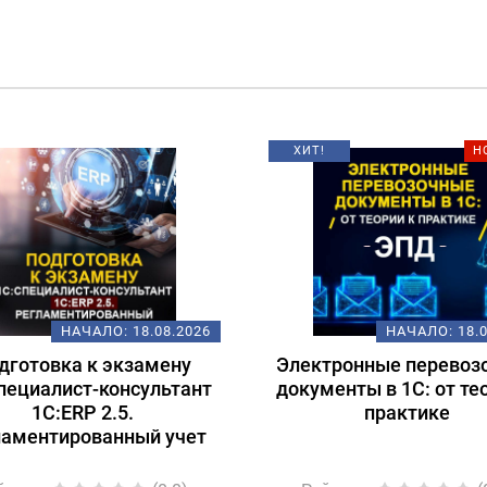
ХИТ!
Н
НАЧАЛО:
18.08.2026
НАЧАЛО:
18.
дготовка к экзамену
Электронные перевоз
пециалист-консультант
документы в 1С: от те
1С:ERP 2.5.
практике
ламентированный учет