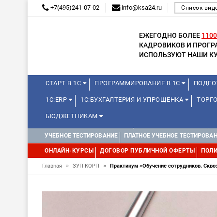
+7(495)241-07-02
info@ksa24.ru
Список вид
ЕЖЕГОДНО БОЛЕЕ
1100
КАДРОВИКОВ И ПРОГ
ИСПОЛЬЗУЮТ НАШИ КУ
СТАРТ В 1С
ПРОГРАММИРОВАНИЕ В 1С
ПОДГО
1С:ERP
1С:БУХГАЛТЕРИЯ И УПРОЩЕНКА
ТОРГО
БЮДЖЕТНИКАМ
КУРСЫ ДЛЯ ШКОЛЬНИКОВ
ДЛЯ ШКОЛЬНИКОВ
УЧЕБНОЕ ТЕСТИРОВАНИЕ
ПЛАТНОЕ УЧЕБНОЕ ТЕСТИРОВА
WEB, JAVA И ANDROID
ОНЛАЙН-КУРСЫ
ДОГОВОР ПУБЛИЧНОЙ ОФЕРТЫ
ПОЛИ
»
»
Главная
ЗУП КОРП
Практикум «Обучение сотрудников. Сквоз