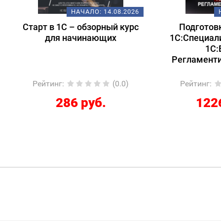
НАЧАЛО:
14.08.2026
НАЧАЛО:
18.
т в 1С – обзорный курс
Подготовка к экзам
для начинающих
1С:Специалист-консул
1С:ERP 2.5.
Регламентированный
йтинг
:
(0.0)
Рейтинг
:
(
286 руб.
12267 руб.