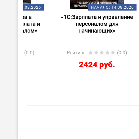
08.2026
НАЧАЛО:
14.08.2026
 в
«1С:Зарплата и управление
Стар
ата и
персоналом для
лом»
начинающих»
0.0)
Рейтинг
:
(0.0)
Ре
2424 руб.