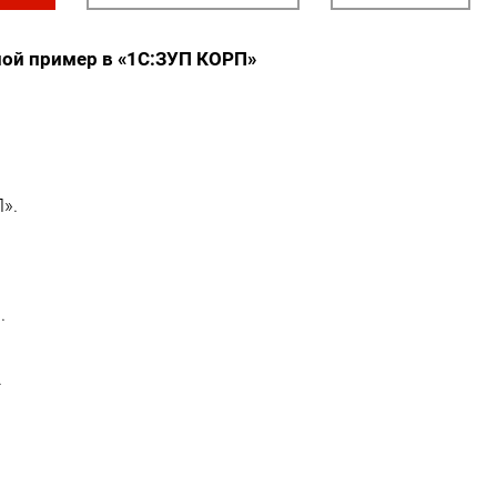
ой пример в «1С:ЗУП КОРП»
».
.
.